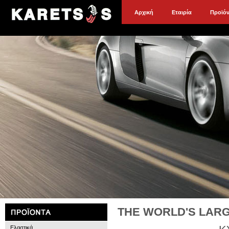
Αρχική
Εταιρία
Προϊό
THE WORLD'S LAR
Ελαστικά