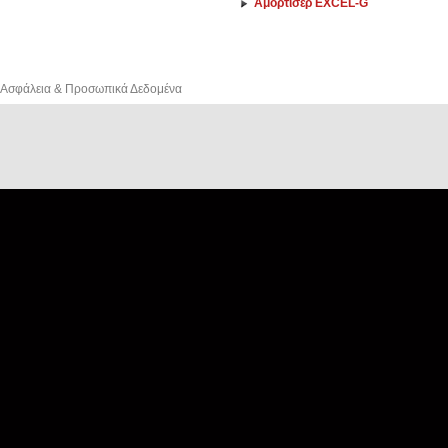
Αμορτισέρ EXCEL-G
Ασφάλεια & Προσωπικά Δεδομένα