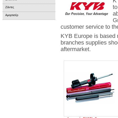
KY
to
Ζάντες
a
Αμορτισέρ
G
customer service to th
KYB Europe is based n
branches supplies sho
aftermarket.