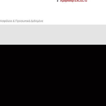
Αμορτισέρ EXCEL-G
Ασφάλεια & Προσωπικά Δεδομένα