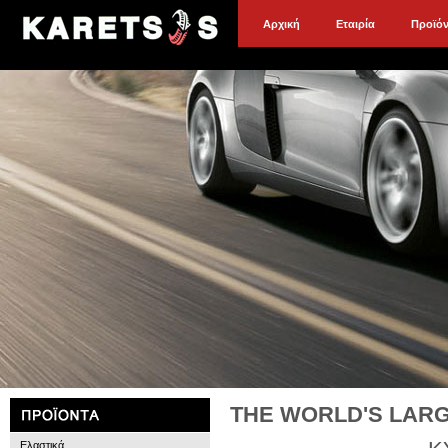
Αρχική
Εταιρία
Προϊό
THE WORLD'S LAR
Ελαστικά