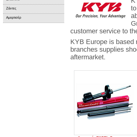
KY
to
Ζάντες
a
Αμορτισέρ
G
customer service to th
KYB Europe is based n
branches supplies sho
aftermarket.