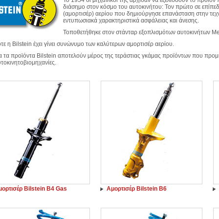
Το 1954 οι μηχανικοί της άρχισαν να εξελίσσουν το προϊόν 
διάσημο στον κόσμο του αυτοκινήτου: Τον πρώτο σε επί
(αμορτισέρ) αερίου που δημιούργησε επανάσταση στην τεχ
εντυπωσιακά χαρακτηριστικά ασφάλειας και άνεσης.
Τοποθετήθηκε στον στάνταρ εξοπλισμότων αυτοκινήτων Me
τε η Bilstein έχει γίνει συνώνυμο των καλύτερων αμορτισέρ αερίου.
 τα προϊόντα Bilstein αποτελούν μέρος της τεράστιας γκάμας προϊόντων που προ
υτοκινητοβιομηχανίες.
ορτισέρ Bilstein B4 Gas
Αμορτισέρ Bilstein B6