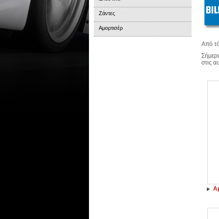
Ζάντες
Αμορτισέρ
Από τό
Σήμερα
στις α
Αμ