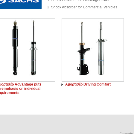
1. Shock Absorber for Passenger Cars
2. Shock Absorber for Commercial Vehicles
μορτισέρ Advantage puts
Αμορτισέρ Driving Comfort
 emphasis on individual
equirements
Copyright