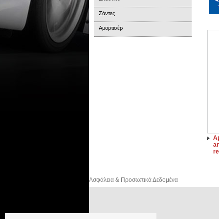
Ζάντες
Αμορτισέρ
Α
an
r
Ασφάλεια & Προσωπικά Δεδομένα