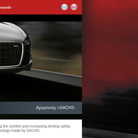
οινωνία
Αμορτισέρ >SACHS
 the comfort and increasing driving safety.
chnology made by SACHS.