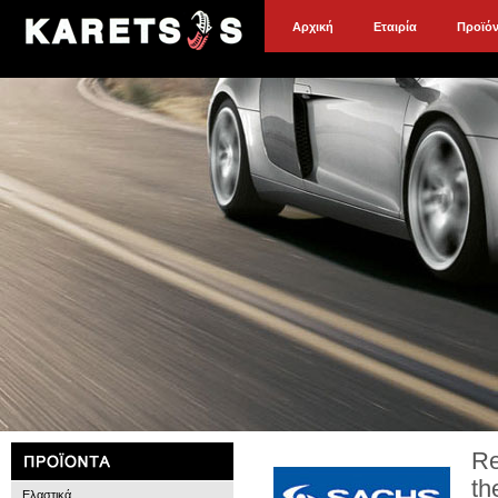
Αρχική
Εταιρία
Προϊό
Re
th
Ελαστικά