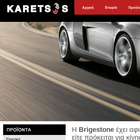
Αρχική
Εταιρία
Προϊό
Η
Brigestone
έχει αφ
είτε πρόκειται για κίν
Ελαστικά