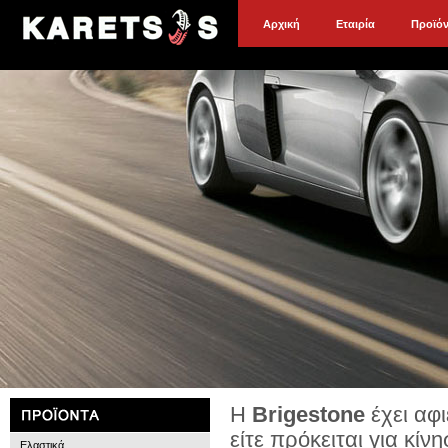
Αρχική
Εταιρία
Προϊό
Η
Brigestone
έχει αφ
είτε πρόκειται για κίν
Ελαστικά