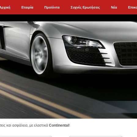
Αρχική
Εταιρία
Προϊόντα
Συχνές Ερωτήσεις
Νέα
Επικ
εις και ασφάλεια, με ελαστικά
Continental
!