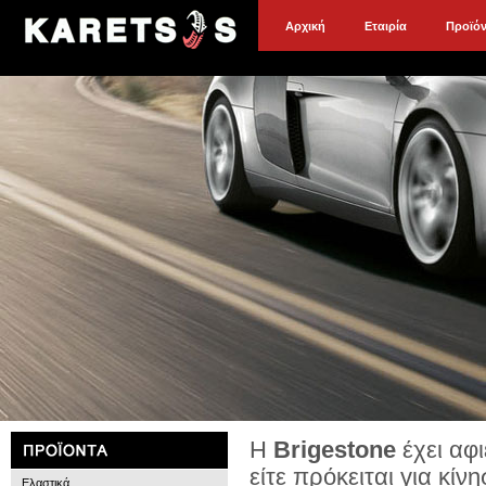
Αρχική
Εταιρία
Προϊό
Η
Brigestone
έχει αφ
είτε πρόκειται για κίν
Ελαστικά