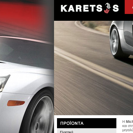
Η
Mich
και στ
μεγαλύ
Ελαστικά