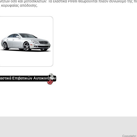
νήτων όσο και μοτοσικλετών: Τα ελαστικά Pirelli θεωρούνται πλέον συνώνυμο της 
ς κορυφαίας απόδοσης.
αστικά Επιβατικών Αυτοκινήτων
Copyright