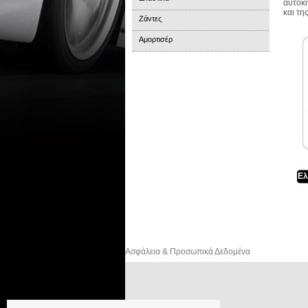
αυτοκι
και τη
Ζάντες
Αμορτισέρ
Ελ
Ασφάλεια & Προσωπικά Δεδομένα