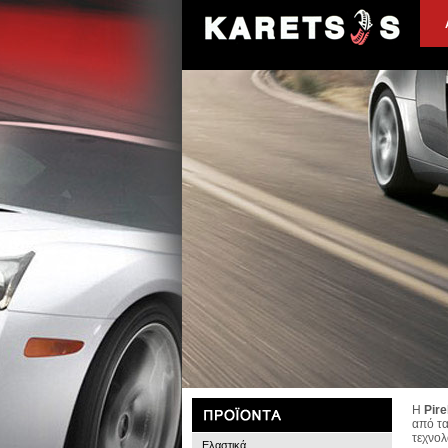
Η
Pire
από τα
τεχνολ
Ελαστικά