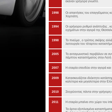
έκαναν γρήγορα γνωστό.
1998
Οι απαιτήσεις του επαγγέλματος 
Χορτιάτη.
1994
Οι γρήγοροι ρυθμοί ανάπτυξης , 
οχημάτων στην αγορά της Θεσσαλον
1998
Το πνεύμα , ο τρόπος σκέψης αλλά 
λειτουργία του τέταρτου καταστή
2005
Το ανταγωνιστικό περιβάλον σε συ
πέμπτου καταστήματος στην Λητή
2007
Η εταιρία επενδύει στην αγορά κα
2009
Κατασκευάζεται ιδιόκτητο κατάστ
καλύτερα και μεγαλύτερα στην Ελλά
2010
Στοχεύοντας πάντα στην γρήγορη 
2011
Η εταιρία μπαίνει στο χώρο του int
Τα άρτια εξοπλισμένα καταστήματα,