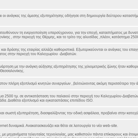
και οι ανάγκες της άμεσης εξυπηρέτησης οδήγησε στη δημιουργία δεύτερου καταστ
κατευθύνουν τη ενεργοποίηση υπερσύχρονου, για την εποχή, καταστήματος με δυνα
ίκης , στην περιοχή της Θέρμης, και το τρίτο της αλυσίδας ,πλέον, κατάστημα 2500
και δράσης της εταιρίας αλλάζει καθοριστικά. Εξωτερικεύονται οι ανάγκες του επαγγ
ματος στην περιοχή του Καλοχωρίου -Διαβατών.
νάρτηση με την ανάγκη αύξησης εξυπηρέτησης της χιλιομετρικής ζώνης ήταν καθορι
 Θεσσαλονίκης.
ι στον πλήρη εξοπλισμό κινητών συνεργείων , βελτιώνοντας ακόμη περισσότερο την
ημα 2500 τμ. σε αντικατάσταση του παλαιού στην περιοχή του Καλοχωρίου-Διαβατ
δα. Διαθέτει εξοπλισμό και εγκαταστάσεις επιπέδου ISO.
και σωστή εξυπηρέτηση, διασφαλίζοντας την οδική ασφάλεια, προβαίνει στην κατο
ernet δυναμικά. Ανακατασκευάζει και θέτει σε λειτουργία το νέο web-site.
 με μηχανήματα τελευταίας τεχνολογίας, μας καθιστούν πάντα επίκαιρους και έτοιμ