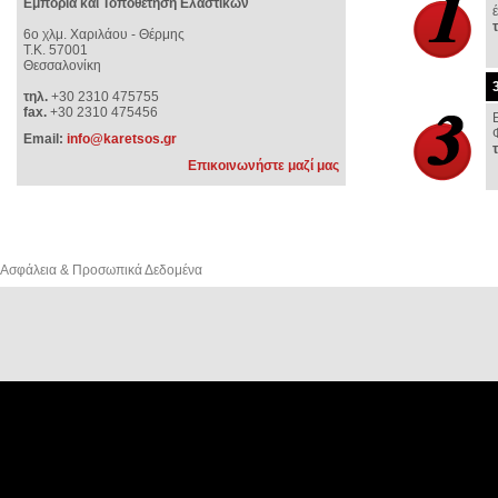
Εμπορία και Τοποθέτηση Ελαστικών
6o χλμ. Χαριλάου - Θέρμης
Τ.Κ. 57001
Θεσσαλονίκη
τηλ.
+30 2310 475755
fax.
+30 2310 475456
Email:
info@karetsos.gr
Επικοινωνήστε μαζί μας
Ασφάλεια & Προσωπικά Δεδομένα