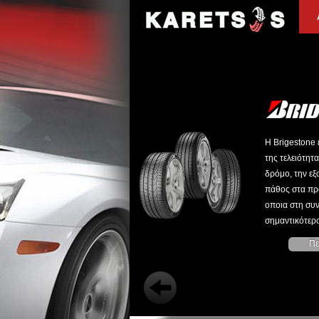
Η Brigestone 
της τελειότητα
δρόμο, την εξ
πάθος στα προ
οποια στη συν
σημαντικότερ
Πε