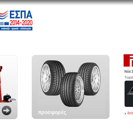
Νέα 
Τώρα
δεί