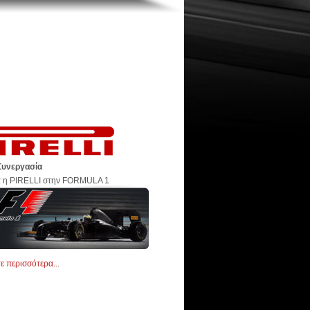
Συνεργασία
 η PIRELLI στην FORMULA 1
τε περισσότερα...