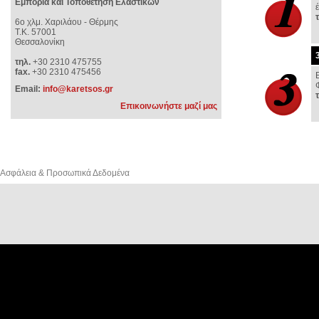
Εμπορία και Τοποθέτηση Ελαστικών
6o χλμ. Χαριλάου - Θέρμης
Τ.Κ. 57001
Θεσσαλονίκη
τηλ.
+30 2310 475755
fax.
+30 2310 475456
Email:
info@karetsos.gr
Επικοινωνήστε μαζί μας
Ασφάλεια & Προσωπικά Δεδομένα