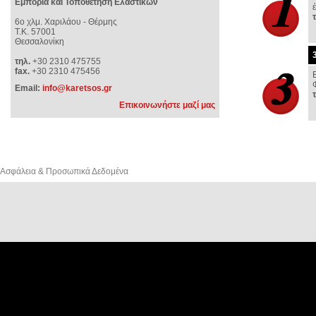
Εμπορία και Τοποθέτηση Ελαστικών
6o χλμ. Χαριλάου - Θέρμης
Τ.Κ. 57001
Θεσσαλονίκη
τηλ.
+30 2310 475755
fax.
+30 2310 475456
Email:
info@karetsos.gr
Επικοινωνήστε μαζί μας
Ασφάλεια & Προσωπικά Δεδομένα