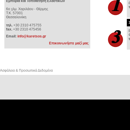
Εμπορία και Τοποθέτηση Ελαστικών
6o χλμ. Χαριλάου - Θέρμης
Τ.Κ. 57001
Θεσσαλονίκη
τηλ.
+30 2310 475755
fax.
+30 2310 475456
Email:
info@karetsos.gr
Επικοινωνήστε μαζί μας
Ασφάλεια & Προσωπικά Δεδομένα