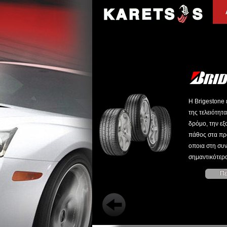
Η Brigestone 
της τελειότητα
δρόμο, την εξ
πάθος στα προ
οποια στη συν
σημαντικότερ
Πε