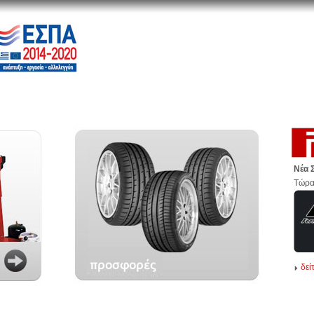
Νέα 
Τώρα
δεί