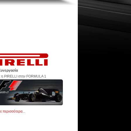
Συνεργασία
 η PIRELLI στην FORMULA 1
τε περισσότερα...